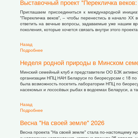
Выставочный проект "Перекличка веков:
Приглашаем присоединиться к международной инициат
"Перекличка веков", – чтобы перенестись в начало ХХ в
ответить на вечные вопросы, задаваемые уже нашим врем
поколения, которые хочется связать внутри этого проекта
Назад
Подробнее
о Выставочный проект "Перекличка веков: Мы 
Неделя родной природы в Минском сем
Минский семейный клуб и представители ОО БЗК активн
организации НПЦ НАН Беларуси по биоресурсам с 18 по 2
была возможность посетить лаборатории НПЦ по биоресу
насекомых и лососёвых рыбах в водоемах Беларуси, а т
Назад
Подробнее
о Неделя родной природы в Минском семейн
Весна "На своей земле" 2026
Весна проекта "На своей земле" стала по-настоящему яр
и церемонии награждения, которые прошли 25 апреля, но