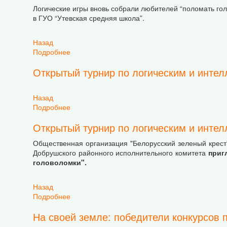
Логические игры вновь собрали любителей “поломать гол
в ГУО “Утевская средняя школа”.
Назад
Подробнее
о "Играем в головоломки": Открытый турнир п
Открытый турнир по логическим и интел
Назад
Подробнее
о Открытый турнир по логическим и интеллек
Открытый турнир по логическим и интел
Общественная организация "Белорусский зеленый крес
Добрушского районного исполнительного комитета
приг
головоломки".
Назад
Подробнее
о Открытый турнир по логическим и интеллек
На своей земле: победители конкурсов