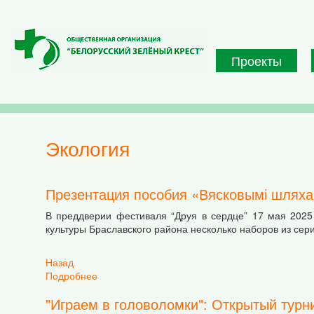
Перейти к основному содержанию
Проекты
экология
Презентация пособия «Вясковымі шляхам
В преддверии фестиваля “Друя в сердце” 17 мая 2025
культуры Браславского района несколько наборов из сери
Назад
Подробнее
о Презентация пособия «Вясковымі шляхамі Б
"Играем в головоломки": Открытый турн