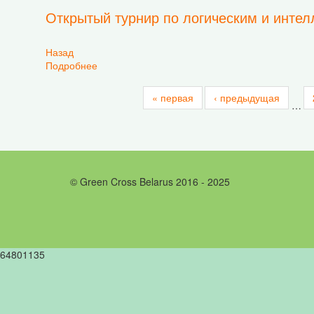
Открытый турнир по логическим и инте
Назад
Подробнее
о Открытый турнир по логическим и интеллек
« первая
‹ предыдущая
…
© Green Cross Belarus 2016 - 2025
64801135