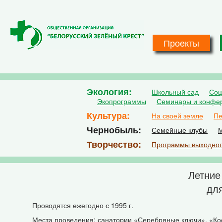
Перейти к основному содержанию
Проекты
Экология
Школьный сад
Соц
Экопрограммы
Семинары и конфе
Культура
На своей земле
Пе
Чернобыль
Семейные клубы
М
Творчество
Программы выходног
Летние
для
Проводятся ежегодно с 1995 г.
Места проведения: санатории «Серебряные ключи», «Ко