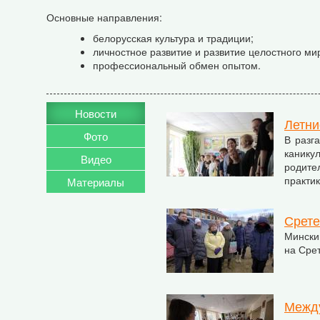
Основные направления:
белорусская культура и традиции;
личностное развитие и развитие целостного ми
профессиональный обмен опытом.
Новости
Летни
Фото
В разг
канику
Видео
родите
практик
Материалы
Срете
Минский
на Срет
Между