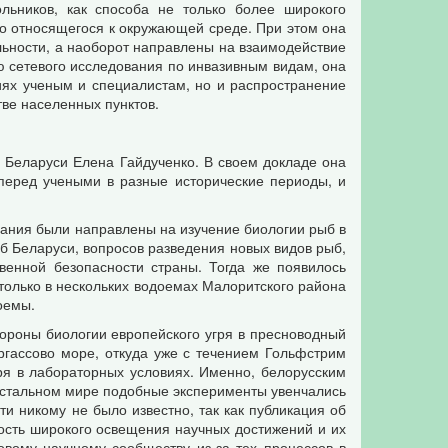
льников, как способа не только более широкого
о относящегося к окружающей среде. При этом она
льности, а наоборот направлены на взаимодействие
ю сетевого исследования по инвазивным видам, она
иях ученым и специалистам, но и распространение
тве населенных пунктов.
Беларуси Елена Гайдученко. В своем докладе она
 перед учеными в разные исторические периоды, и
ования были направлены на изучение биологии рыб в
б Беларуси, вопросов разведения новых видов рыб,
венной безопасности страны. Тогда же появилось
только в нескольких водоемах Малоритского района
доемы.
ороны биологии европейского угря в пресноводный
аргассово море, откуда уже с течением Гольфстрим
ря в лабораторных условиях. Именно, белорусским
 остальном мире подобные эксперименты увенчались
ти никому не было известно, так как публикация об
ость широкого освещения научных достижений и их
овому научному сообществу из-за тех процессов в