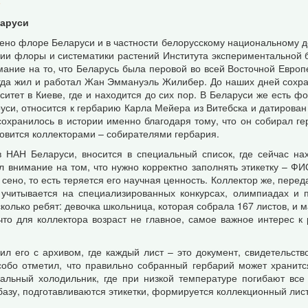
е
ларуси
ено флоре Беларуси и в частности белорусскому национальному д
рии флоры и систематики растений Института экспериментальной 
мание на то, что Беларусь была перовой во всей Восточной Европ
тогда жил и работал Жан Эммануэль Жилибер. До наших дней сохра
тет в Киеве, где и находится до сих пор. В Беларуси же есть фо
уси, относится к гербарию Карла Мейера из Витебска и датирован
сохранилось в истории именно благодаря тому, что он собирал г
новится коллекторами – собирателями гербария.
 НАН Беларуси, вносится в специальный список, где сейчас на
 внимание на том, что нужно корректно заполнять этикетку – ФИО
ено, то есть теряется его научная ценность. Коллектор же, пере
 учитывается на специализированных конкурсах, олимпиадах и 
колько ребят: девочка школьница, которая собрала 167 листов, и м
что для коллектора возраст не главное, самое важное интерес к
ил его с архивом, где каждый лист – это документ, свидетельств
обо отметил, что правильно собранный гербарий может хранится
альный холодильник, где при низкой температуре погибают все
базу, подготавливаются этикетки, формируется коллекционный лист