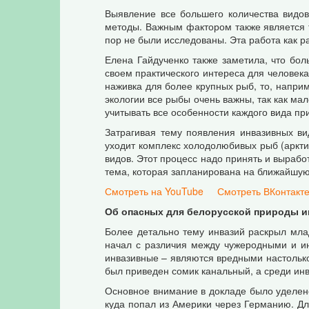
Выявление все большего количества видо
методы. Важным фактором также является т
пор не были исследованы. Эта работа как р
Елена Гайдученко также заметила, что бо
своем практического интереса для человека
наживка для более крупных рыб, то, наприм
экологии все рыбы очень важны, так как ма
учитывать все особенности каждого вида пр
Затрагивая тему появления инвазивных ви
уходит комплекс холодолюбивых рыб (аркти
видов. Этот процесс надо принять и вырабо
тема, которая запланирована на ближайшую
Смотреть на YouTube
Смотреть ВКонтакт
Об опасных для белорусской природы 
Более детально тему инвазий раскрыл мл
начал с различия между чужеродными и ин
инвазивные – являются вредными настолько,
был приведен сомик канальный, а среди инв
Основное внимание в докладе было уделено
куда попал из Америки через Германию. Дл