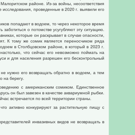
в Малоритском районе. Из-за войны, несоответствия
 исследования, проведенные в 2020 г. выявили его
иков попадают в водоем, то через некоторое время
ь заботиться о потомстве усугубляют эту ситуацию.
вниках, которые он раскрывает в случае опасности,
тят. К тому же сомик является переносчиком ряда
одоем в Столбцовском районе, в который в 2023 г.
настолько, что сейчас его невозможно поймать на
руси и для населения разрешен его бесконтрольный
 не нужно его возвращать обратно в водоем, а тем
о на берегу.
поведению с американским сомиком. Единственное
арусь он был завезен в качестве аквариумной рыбки.
йчас встречается по всей территории страны.
 что активно конкурируют за растительную пищу с
представителей инвазивных видов не возвращать в