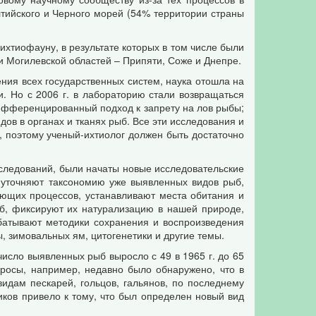
лтийского и Черного морей (54% территории страны
хтиофауну, в результате которых в том числе были
 Могилевской областей – Припяти, Соже и Днепре.
ния всех государственных систем, наука отошла на
. Но с 2006 г. в лабораторию стали возвращаться
ифференцированный подход к запрету на лов рыбы;
в в органах и тканях рыб. Все эти исследования и
, поэтому ученый-ихтиолог должен быть достаточно
следований, были начаты новые исследовательские
 уточняют таксономию уже выявленных видов рыб,
ющих процессов, устанавливают места обитания и
б, фиксируют их натурализацию в нашей природе,
абатывают методики сохранения и воспроизведения
 зимовальных ям, цитогенетики и другие темы.
число выявленных рыб выросло с 49 в 1965 г. до 65
просы, например, недавно было обнаружено, что в
видам пескарей, гольцов, гальянов, по последнему
ков привело к тому, что был определен новый вид