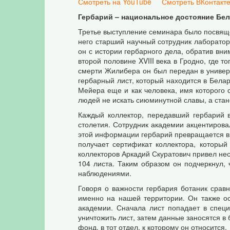
Смотреть на YouTube
Смотреть ВКонтакт
Гербарий – национальное достояние Бе
Третье выступление семинара было посвящ
него старший научный сотрудник лаборато
он с истории гербарного дела, обратив вни
второй половине XVIII века в Гродно, где 
смерти Жилибера он был передан в универси
гербарный лист, который находится в Белар
Мейера еще и как человека, имя которого 
людей не искать сиюминутной славы, а ста
Каждый коллектор, передавший гербарий в
столетия. Сотрудник академии акцентировал
этой информации гербарий превращается в с
получает сертификат коллектора, который
коллекторов Аркадий Скуратович привел нес
104 листа. Таким образом он подчеркнул, 
наблюдениями.
Говоря о важности гербария ботаник сравн
именно на нашей территории. Он также ос
академии. Сначала лист попадает в специ
уничтожить лист, затем данные заносятся в 
фонд, в тот отдел, к которому он относится.