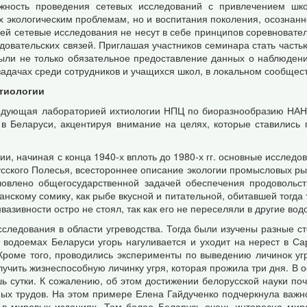
жность проведения сетевых исследований с привлечением шко
 экологическим проблемам, но и воспитания поколения, осознанн
ей сетевые исследования не несут в себе принципов соревновате
овательских связей. Приглашая участников семинара стать часть
были не только обязательное предоставление данных о наблюден
задачах среди сотрудников и учащихся школ, в локальном сообщес
тиологии
едующая лабораторией ихтиологии НПЦ по биоразнообразию НАН 
 в Беларуси, акцентируя внимание на целях, которые ставились
ии, начиная с конца 1940-х вплоть до 1980-х гг. основные исслед
усского Полесья, всестороннее описание экологии промысловых ры
ловлено общегосударственной задачей обеспечения продовольст
скому сомику, как рыбе вкусной и питательной, обитавшей тогда 
нвазивности остро не стоял, так как его не переселяли в другие во
ледования в области угреводства. Тогда были изучены разные ст
х водоемах Беларуси угорь нагуливается и уходит на нерест в С
 Кроме того, проводились эксперименты по выведению личинок уг
лучить жизнеспособную личинку угря, которая прожила три дня. В
ь сутки. К сожалению, об этом достижении белорусской науки поч
ных трудов. На этом примере Елена Гайдученко подчеркнула важн
и в мировых изданиях. Тем более Беларусь очень интересна мир