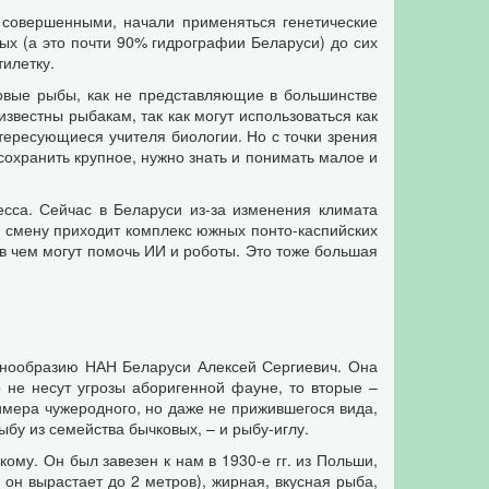
 совершенными, начали применяться генетические
ых (а это почти 90% гидрографии Беларуси) до сих
илетку.
овые рыбы, как не представляющие в большинстве
звестны рыбакам, так как могут использоваться как
нтересующиеся учителя биологии. Но с точки зрения
сохранить крупное, нужно знать и понимать малое и
есса. Сейчас в Беларуси из-за изменения климата
а смену приходит комплекс южных понто-каспийских
 в чем могут помочь ИИ и роботы. Это тоже большая
знообразию НАН Беларуси Алексей Сергиевич. Она
не несут угрозы аборигенной фауне, то вторые –
имера чужеродного, но даже не прижившегося вида,
бу из семейства бычковых, – и рыбу-иглу.
му. Он был завезен к нам в 1930-е гг. из Польши,
он вырастает до 2 метров), жирная, вкусная рыба,