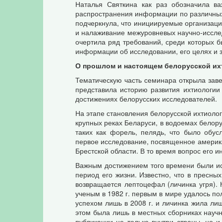
Наталья Святкина как раз обозначила ва
распространения информации по различных
подчеркнула, что инициируемые организаци
и налаживание межуровневых научно-исслед
очертила ряд требований, среди которых 
информации об исследовании, его целях и 
О прошлом и настоящем белорусской их
Тематическую часть семинара открыла зав
представила историю развития ихтиологии
достижениях белорусских исследователей.
На этапе становления белорусской ихтиолог
крупных реках Беларуси, в водоемах белор
таких как форель, пелядь, что было обус
первое исследование, посвященное американ
Брестской области. В то время вопрос его и
Важным достижением того времени были исс
период его жизни. Известно, что в пресны
возвращается лептоцефал (личинка угря).
ученым в 1982 г. первым в мире удалось по
успехом лишь в 2008 г. и личинка жила лиш
этом была лишь в местных сборниках науч
публикации не только внутри страны, но 