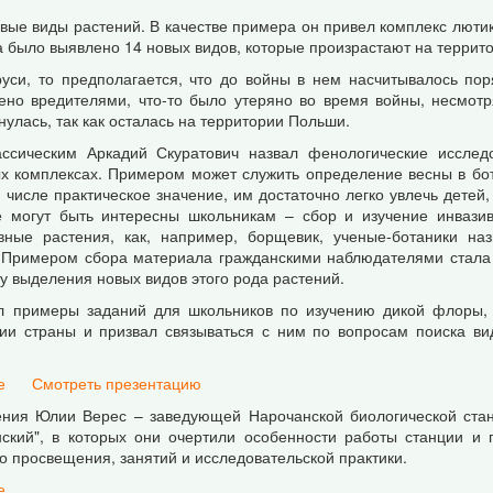
вые виды растений. В качестве примера он привел комплекс лютик
а было выявлено 14 новых видов, которые произрастают на террит
уси, то предполагается, что до войны в нем насчитывалось по
жено вредителями, что-то было утеряно во время войны, несмот
нулась, так как осталась на территории Польши.
ассическим Аркадий Скуратович назвал фенологические иссле
ых комплексах. Примером может служить определение весны в бот
м числе практическое значение, им достаточно легко увлечь дете
е могут быть интересны школьникам – сбор и изучение инвази
вные растения, как, например, борщевик, ученые-ботаники на
 Примером сбора материала гражданскими наблюдателями стала 
ву выделения новых видов этого рода растений.
л примеры заданий для школьников по изучению дикой флоры, 
ии страны и призвал связываться с ним по вопросам поиска ви
е
Смотреть презентацию
ния Юлии Верес – заведующей Нарочанской биологической станц
ский", в которых они очертили особенности работы станции и 
о просвещения, занятий и исследовательской практики.
е