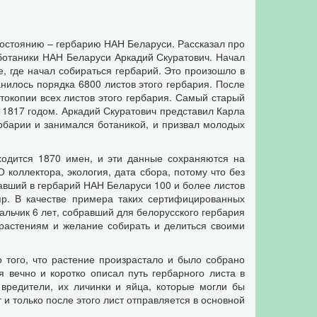
остоянию – гербарию НАН Беларуси. Рассказал про
ботаники НАН Беларуси Аркадий Скуратович. Начал
е, где начал собираться гербарий. Это произошло в
нилось порядка 6800 листов этого гербария. После
токопии всех листов этого гербария. Самый старый
 1817 годом. Аркадий Скуратович представил Карла
ербарии и занимался ботаникой, и призвал молодых
ходится 1870 имен, и эти данные сохраняются на
 коллектора, экология, дата сбора, потому что без
давший в гербарий НАН Беларуси 100 и более листов
пр. В качестве примера таких сертифицированных
альчик 6 лет, собравший для белорусского гербария
 растениям и желание собирать и делиться своими
о того, что растение произрастало и было собрано
 вечно и коротко описал путь гербарного листа в
 вредители, их личинки и яйца, которые могли бы
 и только после этого лист отправляется в основной