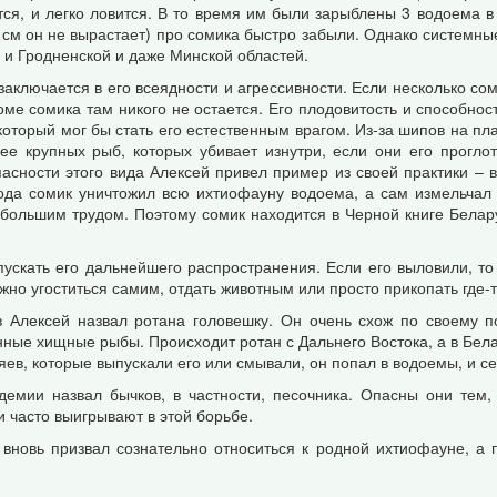
ется, и легко ловится. В то время им были зарыблены 3 водоема 
см он не вырастает) про сомика быстро забыли. Однако системные
о и Гродненской и даже Минской областей.
ключается в его всеядности и агрессивности. Если несколько сом
ме сомика там никого не остается. Его плодовитость и способност
который мог бы стать его естественным врагом. Из-за шипов на пла
ее крупных рыб, которых убивает изнутри, если они его прогло
асности этого вида Алексей привел пример из своей практики – в
года сомик уничтожил всю ихтиофауну водоема, а сам измельчал 
с большим трудом. Поэтому сомик находится в Черной книге Бела
ускать его дальнейшего распространения. Если его выловили, то
жно угоститься самим, отдать животным или просто прикопать где-т
 Алексей назвал ротана головешку. Он очень схож по своему 
енные хищные рыбы. Происходит ротан с Дальнего Востока, а в Бел
яев, которые выпускали его или смывали, он попал в водоемы, и се
демии назвал бычков, в частности, песочника. Опасны они тем,
 часто выигрывают в этой борьбе.
 вновь призвал сознательно относиться к родной ихтиофауне, а 