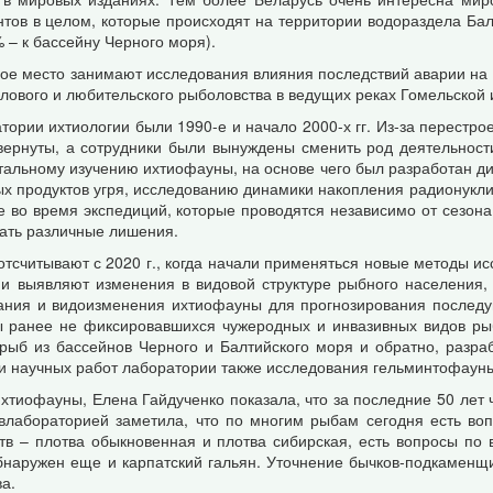
нтов в целом, которые происходят на территории водораздела Ба
 – к бассейну Черного моря).
ое место занимают исследования влияния последствий аварии на и
ового и любительского рыболовства в ведущих реках Гомельской и
рии ихтиологии были 1990-е и начало 2000-х гг. Из-за перестрое
вернуты, а сотрудники были вынуждены сменить род деятельности
тальному изучению ихтиофауны, на основе чего был разработан д
 продуктов угря, исследованию динамики накопления радионуклидо
е во время экспедиций, которые проводятся независимо от сезона
ать различные лишения.
считывают с 2020 г., когда начали применяться новые методы ис
и выявляют изменения в видовой структуре рыбного населения,
ания и видоизменения ихтиофауны для прогнозирования последу
ы ранее не фиксировавшихся чужеродных и инвазивных видов ры
рыб из бассейнов Черного и Балтийского моря и обратно, разр
и научных работ лаборатории также исследования гельминтофауны,
ихтиофауны, Елена Гайдученко показала, что за последние 50 лет 
Завлабораторией заметила, что по многим рыбам сегодня есть во
тв – плотва обыкновенная и плотва сибирская, есть вопросы по 
бнаружен еще и карпатский гальян. Уточнение бычков-подкаменщи
а.