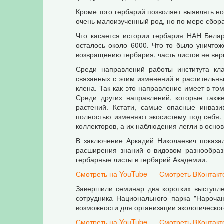
Кроме того гербарий позволяет выявлять но
очень малоизученный род, но по мере сбор
Что касается истории гербария НАН Белар
осталось около 6000. Что-то было уничто
возвращению гербария, часть листов не вер
Среди направлений работы института кл
связанных с этим изменений в растительн
клена. Так как это направление имеет в то
Среди других направлений, которые такж
растений. Кстати, самые опасные инвази
полностью изменяют экосистему под себя.
коллекторов, а их наблюдения легли в осно
В заключение Аркадий Николаевич показа
расширения знаний о видовом разнообраз
гербарные листы в гербарий Академии.
Смотреть на YouTube
Смотреть ВКонтакт
Завершили семинар два коротких выступле
сотрудника Национального парка "Нарочан
возможности для организации экологическог
Смотреть на YouTube
Смотреть ВКонтакт