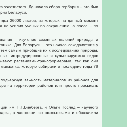
а золотистого. До начала сбора гербария – это был
ории Беларуси.
рядка 26000 листов, из которых на данный момент
ря на усилия ученых по сохранению, а после – по
дования – изучение сезонных явлений природы и
анике. Для Беларуси – это начало сокодвижения у
й, тем самым приобщив их к исследованию природы.
вных, интродуцированных и культивируемых видов
зывают растениями-трансформерами, так как они
манжетка, которую собирали в последние годы 78
подчеркнул важность материалов из районов для
дов на территории районов или просто присылать
ии им. Г.Г.Винберга, и Ольги Послед – научного
парка, в частности, со школьниками и обозначили