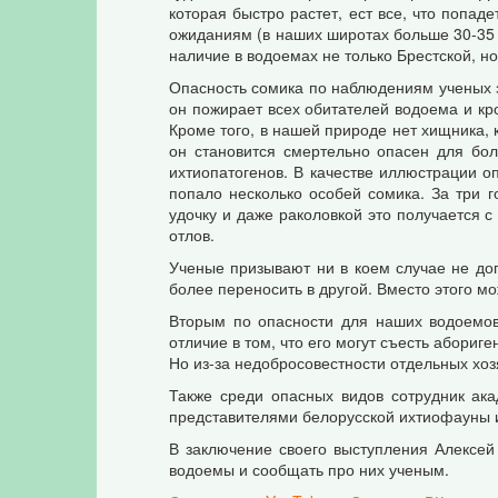
которая быстро растет, ест все, что попад
ожиданиям (в наших широтах больше 30-35 
наличие в водоемах не только Брестской, н
Опасность сомика по наблюдениям ученых за
он пожирает всех обитателей водоема и кро
Кроме того, в нашей природе нет хищника, 
он становится смертельно опасен для бол
ихтиопатогенов. В качестве иллюстрации оп
попало несколько особей сомика. За три 
удочку и даже раколовкой это получается 
отлов.
Ученые призывают ни в коем случае не доп
более переносить в другой. Вместо этого мо
Вторым по опасности для наших водоемов
отличие в том, что его могут съесть абориг
Но из-за недобросовестности отдельных хоз
Также среди опасных видов сотрудник ака
представителями белорусской ихтиофауны и
В заключение своего выступления Алексей
водоемы и сообщать про них ученым.