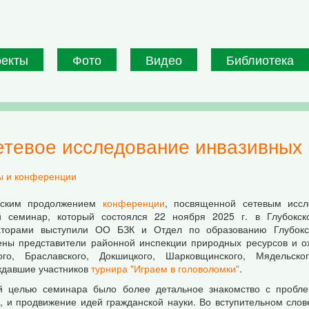
оекты
Фото
Видео
Библиотека
етевое исследование инвазивных 
 и конференции
еским продолжением
конференции
, посвященной сетевым иссл
й семинар, который состоялся 22 ноября 2025 г. в Глубокс
аторами выступили ОО БЗК и Отдел по образованию Глубокск
ены представители районной инспекции природных ресурсов и о
кого, Браславского, Докшицкого, Шарковщинского, Мядельск
ждавшие участников
турнира "Играем в головоломки"
.
й целью семинара было более детальное знакомство с пробле
, и продвижение идей гражданской науки. Во вступительном сло