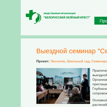
Перейти к основному содержанию
Пр
Выездной семинар "С
Проект:
Экология
,
Школьный сад
,
Семинары
Практич
выездно
Организ
приглаш
Глубокс
сопрово
Основно
растений