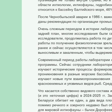
области ихтиологии, ихтиофауны, гидробио
относится к бассейну Балтийского моря, 46%
После Чернобыльской аварии в 1986 г. важн
даны рекомендации по организации промысл
Очень сложным периодом в истории лаборато
задний план, многие исследования были с
исследователи, продолжилась работа по де
работы по получению физиологически зрелых
ранее и сейчас осуществляются в том числ
выносливым и закаленным, чтобы выдержив
Современный период работы лаборатории от
программы. Сейчас сотрудники лаборатори
изучают исторические процессы формиров
проникновения в разные морские бассейн
изучают новые пути взаимопроникновения 
краснокнижных и уязвимых видов рыб. Сред
Что касается собственно видового состава 
(и это неточная цифра) в 2024-2025 гг. 
Беларуси обитает не один, а два вида пло
помимо речного и озерного недавно был о
для мировой ихтиофауны – бычок Дорофеев