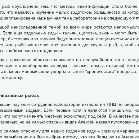
в рыб обусловлено тем, что методы идентификации стали более
о, что началось изучение малых водотоков, большинство из котор
аз запланирована как научная тема лаборатории на следующую пят
льшой неисследованной темой во всем мире остаются непромысл
. Если еще отдельные виды – гальян, щиповка, вьюн – могут быть и
ер, быстрянку или горчака будут знать только специалисты или и
ленькие рыбы часто являются питанием для крупных рыб, а, чтобы 
и выработке мер их поддержки.
дов, докладчик обратила внимание на неслучайность этого проц
ческие и арктобореальные виды – лососи, гольцы, гальяны), им н
тать меры минимизации ущерба от этого "хронического" процесса,
 пятилетку.
е
инвазивных рыбах
адший научный сотрудник лаборатории ихтиологии НПЦ по биора
вазивными видами. Если первые хотя и являются пришлыми, но 
 что могут изменять местную экосистему под себя. В качестве пр
азивных, но не самых опасных видов Алексей назвал пуголовку – ры
 самому опасному для наших водоемов виду – сомику американско
я зарыбления он был выбран потому, что это большая (в Америке 