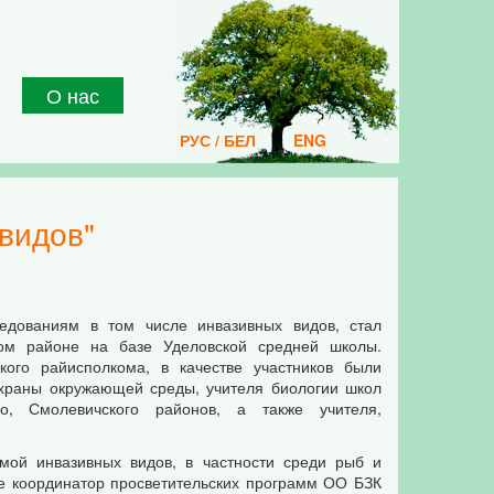
О нас
РУС / БЕЛ
ENG
видов"
едованиям в том числе инвазивных видов, стал
ком районе на базе Уделовской средней школы.
ого райисполкома, в качестве участников были
храны окружающей среды, учителя биологии школ
ого, Смолевичского районов, а также учителя,
мой инвазивных видов, в частности среди рыб и
ве координатор просветительских программ ОО БЗК