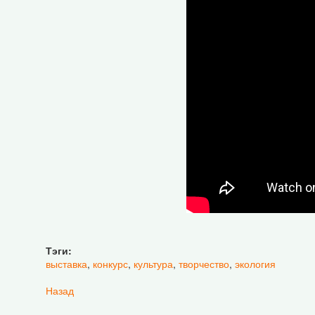
Тэги:
выставка
,
конкурс
,
культура
,
творчество
,
экология
Назад