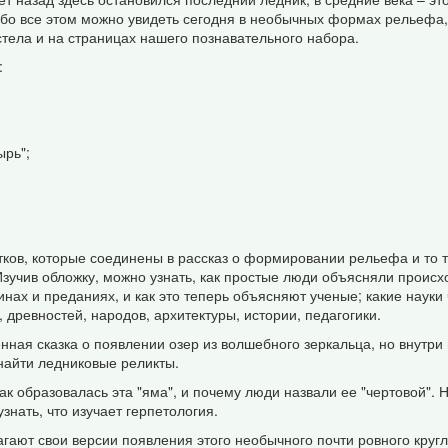
обо все этом можно увидеть сегодня в необычных формах рельефа,
стела и на страницах нашего познавательного набора.
:
ырь";
тков, которые соединены в рассказ о формировании рельефа и то то
 Изучив обложку, можно узнать, как простые люди объясняли проис
нах и преданиях, и как это теперь объясняют ученые; какие науки 
 древностей, народов, архитектуры, истории, педагогики.
ная сказка о появлении озер из волшебного зеркальца, но внутри в
 найти ледниковые реликты.
ак образовалась эта "яма", и почему люди назвали ее "чертовой".
знать, что изучает герпетология.
агают свои версии появления этого необычного почти ровного кругл