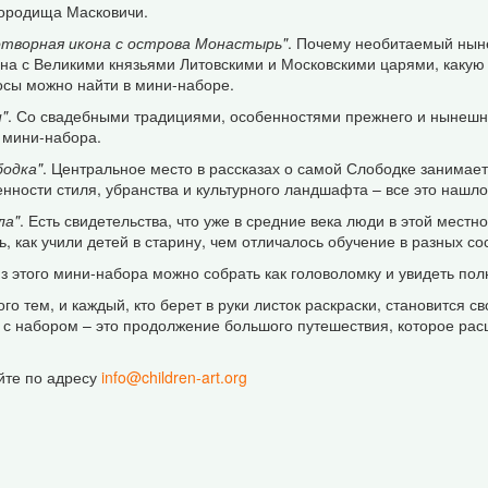
городища Масковичи.
отворная икона с острова Монастырь"
. Почему необитаемый ныне
на с Великими князьями Литовскими и Московскими царями, какую 
осы можно найти в мини-наборе.
"
. Со свадебными традициями, особенностями прежнего и нынешне
 мини-набора.
бодка"
. Центральное место в рассказах о самой Слободке занимает 
нности стиля, убранства и культурного ландшафта – все это нашл
ла"
. Есть свидетельства, что уже в средние века люди в этой мес
ь, как учили детей в старину, чем отличалось обучение в разных с
из этого мини-набора можно собрать как головоломку и увидеть п
о тем, и каждый, кто берет в руки листок раскраски, становится с
во с набором – это продолжение большого путешествия, которое ра
йте по адресу
info@children-art.org