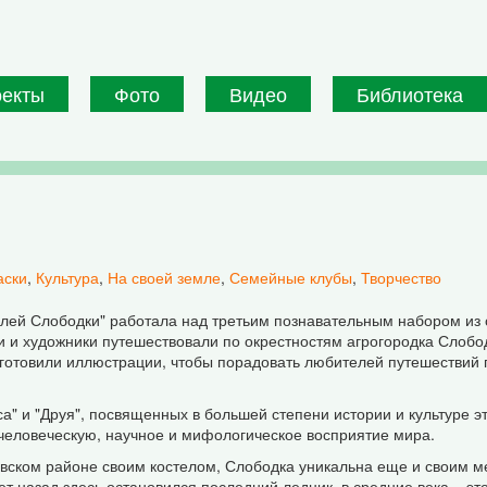
оекты
Фото
Видео
Библиотека
аски
,
Культура
,
На своей земле
,
Семейные клубы
,
Творчество
лей Слободки" работала над третьим познавательным набором из с
и и художники путешествовали по окрестностям агрогородка Слобо
отовили иллюстрации, чтобы порадовать любителей путешествий 
са" и "Друя", посвященных в большей степени истории и культуре э
человеческую, научное и мифологическое восприятие мира.
авском районе своим костелом, Слободка уникальна еще и своим м
т назад здесь остановился последний ледник, в средние века – э