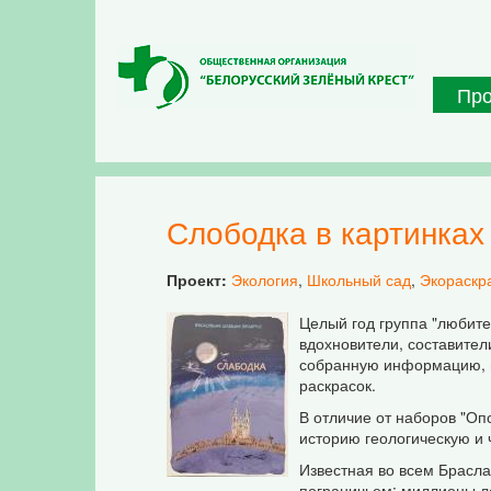
Перейти к основному содержанию
Пр
Слободка в картинках
Проект:
Экология
,
Школьный сад
,
Экораскр
Целый год группа "любите
вдохновители, составител
собранную информацию, г
раскрасок.
В отличие от наборов "Оп
историю геологическую и 
Известная во всем Брасл
пограничьем: миллионы ле