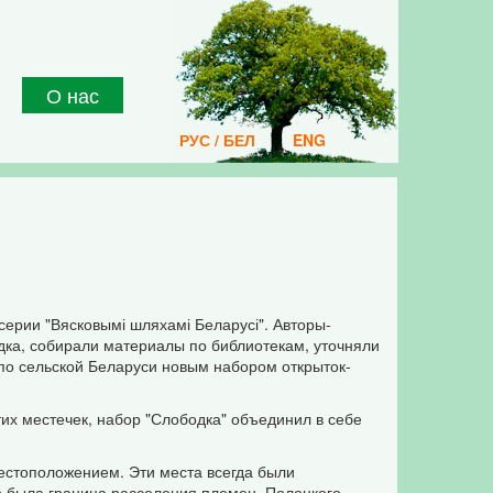
О нас
РУС / БЕЛ
ENG
ерии "Вясковымі шляхамі Беларусі". Авторы-
дка, собирали материалы по библиотекам, уточняли
по сельской Беларуси новым набором открыток-
тих местечек, набор "Слободка" объединил в себе
естоположением. Эти места всегда были
то была граница расселения племен, Полоцкого