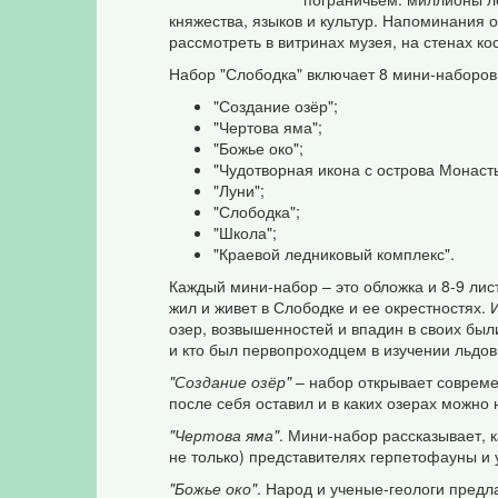
княжества, языков и культур. Напоминания 
рассмотреть в витринах музея, на стенах ко
Набор "Слободка" включает 8 мини-наборов
"Создание озёр";
"Чертова яма";
"Божье око";
"Чудотворная икона с острова Монаст
"Луни";
"Слободка";
"Школа";
"Краевой ледниковый комплекс".
Каждый мини-набор – это обложка и 8-9 лис
жил и живет в Слободке и ее окрестностях.
озер, возвышенностей и впадин в своих были
и кто был первопроходцем в изучении льдов,
"Создание озёр"
– набор открывает современ
после себя оставил и в каких озерах можно
"Чертова яма"
. Мини-набор рассказывает, к
не только) представителях герпетофауны и у
"Божье око"
. Народ и ученые-геологи предл