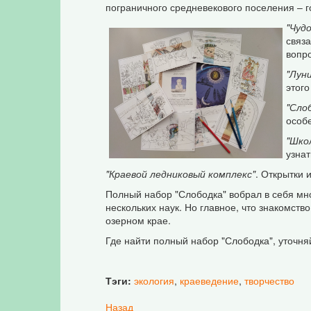
пограничного средневекового поселения – 
"Чуд
связа
вопр
"Луни
этого
"Сло
особе
"Шко
узнат
"Краевой ледниковый комплекс"
. Открытки 
Полный набор "Слободка" вобрал в себя мног
нескольких наук. Но главное, что знакомст
озерном крае.
Где найти полный набор "Слободка", уточня
Тэги:
экология
,
краеведение
,
творчество
Назад