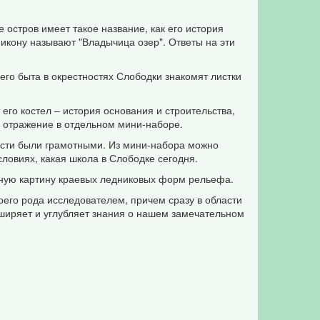
 остров имеет такое название, как его история
икону называют "Владычица озер". Ответы на эти
го быта в окрестностях Слободки знакомят листки
его костел – история основания и строительства,
о отражение в отдельном мини-наборе.
тности были грамотными. Из мини-набора можно
ословиях, какая школа в Слободке сегодня.
олную картину краевых ледниковых форм рельефа.
воего рода исследователем, причем сразу в области
сширяет и углубляет знания о нашем замечательном