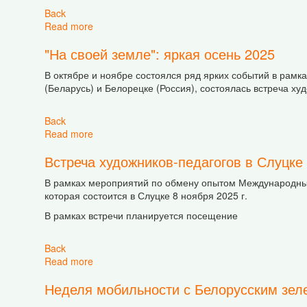
Back
Read more
about Open Tournament on Puzzle Games in Glub
"На своей земле": яркая осень 2025
В октябре и ноябре состоялся ряд ярких событий в рамк
(Беларусь) и Белорецке (Россия), состоялась встреча ху
Back
Read more
about "На своей земле": яркая осень 2025
Встреча художников-педагогов в Слуцке
В рамках мероприятий по обмену опытом Международный 
которая состоится в Слуцке 8 ноября 2025 г.
В рамках встречи планируется посещение
Back
Read more
about Встреча художников-педагогов в Слуцке
Неделя мобильности с Белорусским зел