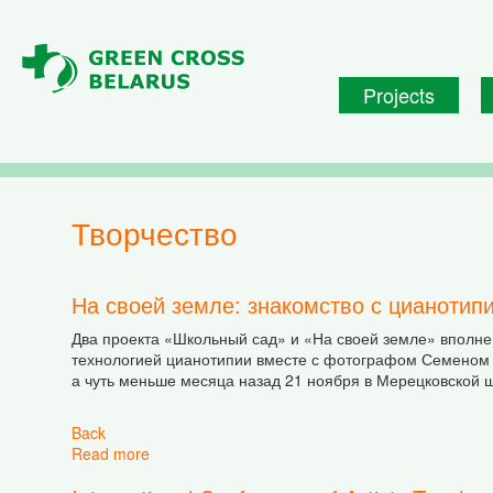
Skip to main content
Projects
творчество
На своей земле: знакомство с цианотип
Два проекта «Школьный сад» и «На своей земле» вполне 
технологией цианотипии вместе с фотографом Семеном Ш
а чуть меньше месяца назад 21 ноября в Мерецковской шк
Back
Read more
about На своей земле: знакомство с цианотип