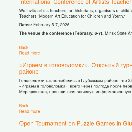
International Conference of Artists-Teache
We invite artists-teachers, art historians, organisers of child
Teachers "Modern Art Education for Children and Youth."
Dates:
February 5-7, 2026
The venue the conference (February, 6-7):
Minsk State Ar
Back
Read more
about International Conference of Artists-Teache
«Играем в головоломки». Открытый турн
районе
Головоломки так полюбились в Глубокском районе, что 2
«Играем в головоломки», всего через полгода после перв
Мерецковская, проводившая активную информационную ко
Back
Read more
about «Играем в головоломки». Открытый турн
Open Tournament on Puzzle Games in Glub