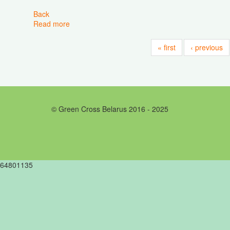
Back
Read more
about В Слободке торжественно презентовал
« first
‹ previous
© Green Cross Belarus 2016 - 2025
64801135