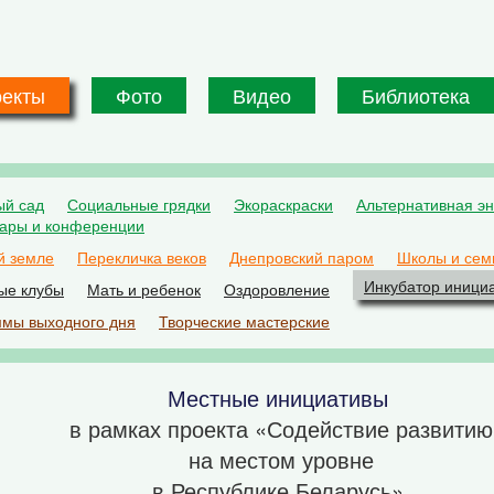
оекты
Фото
Видео
Библиотека
ый сад
Социальные грядки
Экораскраски
Альтернативная эн
ары и конференции
й земле
Перекличка веков
Днепровский паром
Школы и сем
Инкубатор иници
ые клубы
Мать и ребенок
Оздоровление
мы выходного дня
Творческие мастерские
Местные инициативы
в рамках проекта «Содействие развитию
на местом уровне
в Республике Беларусь»,