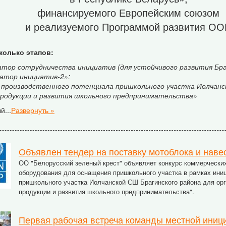
финансируемого Европейским союзом
и реализуемого Программой развития О
колько этапов:
атор сотрудничества инициатив (для устойчивого развития Бра
атор инициатив-2»:
производственного потенциала пришкольного участка Иолчанск
 продукции и развития школьного предпринимательства»
ый
...
Развернуть »
Объявлен тендер на поставку мотоблока и наве
ОО "Белорусский зеленый крест" объявляет конкурс коммерческих
оборудования для оснащения пришкольного участка в рамках ини
пришкольного участка Иолчанской СШ Брагинского района для орг
продукции и развития школьного предпринимательства".
Первая рабочая встреча команды местной иниц