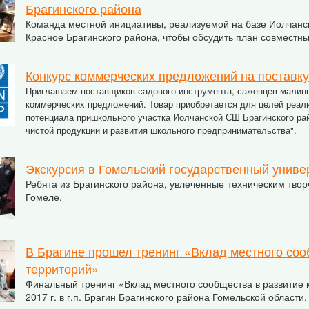
Брагинского района
Команда местной инициативы, реализуемой на базе Иолчанско
Красное Брагинского района, чтобы обсудить план совместны
Конкурс коммерческих предложений на поставку
Приглашаем поставщиков
садового инструмента,
саженцев малины
коммерческих предложений. Товар приобретается для целей реал
потенциала пришкольного участка Иолчанской СШ Брагинского рай
чистой продукции и развития школьного предпринимательства".
Экскурсия в Гомельский государственный униве
Ребята из Брагинского района, увлеченные техническим твор
Гомеле.
В Брагине прошел тренинг «Вклад местного соо
территорий»
Финальный тренинг «Вклад местного сообщества в развитие 
2017 г. в г.п. Брагин Брагинского района Гомельской области.