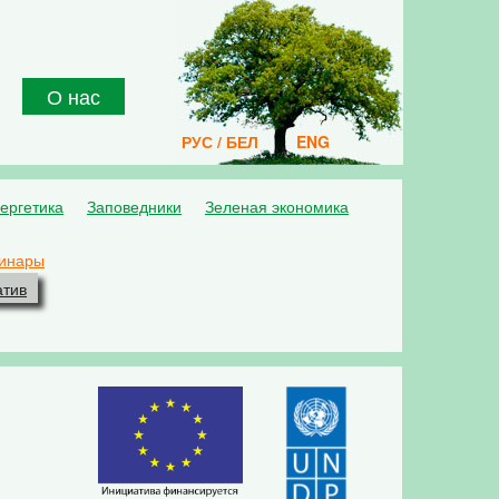
О нас
РУС / БЕЛ
ENG
ергетика
Заповедники
Зеленая экономика
инары
атив