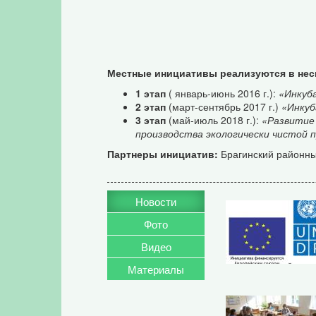
Местные инициативы реализуются в нес
1 этап
( январь-июнь 2016 г.):
«Инкуб
2 этап
(март-сентябрь 2017 г.)
«Инкуб
3 этап
(май-июль 2018 г.):
«Развитие 
производства экологически чистой
Партнеры инициатив:
Брагинский районн
Новости
Фото
Видео
Материалы