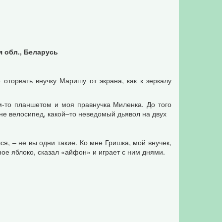
я обл., Беларусь
 оторвать внучку Маришу от экрана, как к зеркалу
м-то планшетом и моя правнучка Миленка. До того
не велосипед, какой–то неведомый дьявол на двух
я, – не вы одни такие. Ко мне Гришка, мой внучек,
ное яблоко, сказал «айфон» и играет с ним днями.