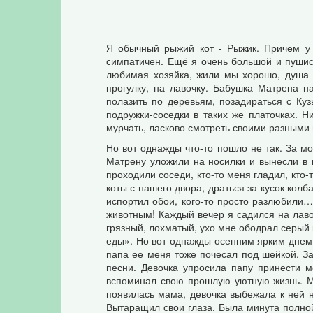
Я обычный рыжий кот - Рыжик. Причем у 
симпатичен. Ещё я очень большой и пушис
любимая хозяйка, жили мы хорошо, душа 
прогулку, на лавочку. Бабушка Матрена н
полазить по деревьям, позадираться с Ку
подружки-соседки в таких же платочках. 
мурчать, ласково смотреть своими разными 
Но вот однажды что-то пошло не так. За 
Матрену уложили на носилки и вынесли в 
проходили соседи, кто-то меня гладил, кто-
коты с нашего двора, драться за кусок колб
испортил обои, кого-то просто разлюбили… 
животным! Каждый вечер я садился на лаво
грязный, лохматый, ухо мне ободрал серый 
еды». Но вот однажды осенним ярким днем 
папа ее меня тоже почесал под шейкой. Заг
песни. Девочка упросила папу принести м
вспоминал свою прошлую уютную жизнь. Ме
появилась мама, девочка выбежала к ней на
Вытаращил свои глаза. Была минута полной 