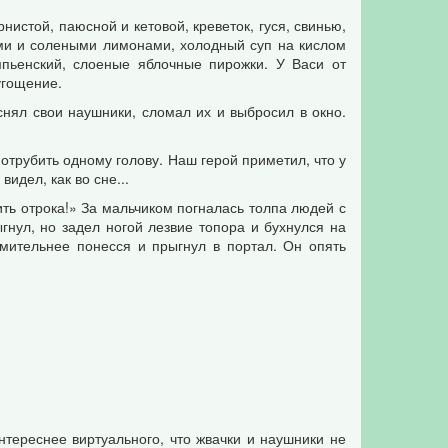
истой, паюсной и кетовой, креветок, гуся, свинью,
ами и солеными лимонами, холодный суп на кислом
мпьенский, слоеные яблочные пирожки. У Васи от
угощение.
 снял свои наушники, сломал их и выбросил в окно.
отрубить одному голову. Наш герой приметил, что у
видел, как во сне...
ить отрока!» За мальчиком погналась толпа людей с
нул, но задел ногой лезвие топора и бухнулся на
мительнее понесся и прыгнул в портал. Он опять
нтереснее виртуального, что жвачки и наушники не