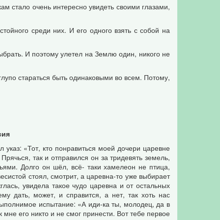
ам стало очень интересно увидеть своими глазами,
тойного среди них. И его одного взять с собой на
выбрать. И поэтому улетел на Землю один, никого не
 глупо стараться быть одинаковыми во всем. Потому,
сия
л указ: «Тот, кто понравиться моей дочери царевне
Прячься, так и отправился он за тридевять земель,
ьями. Долго он шёл, всё- таки хамелеон не птица,
весистой стоял, смотрит, а царевна-то уже выбирает
лась, увидела такое чудо царевна и от остальных
у дать, может, и справится, а нет, так хоть нас
ыполнимое испытание: «А иди-ка ты, молодец, да в
к мне его никто и не смог принести. Вот тебе первое