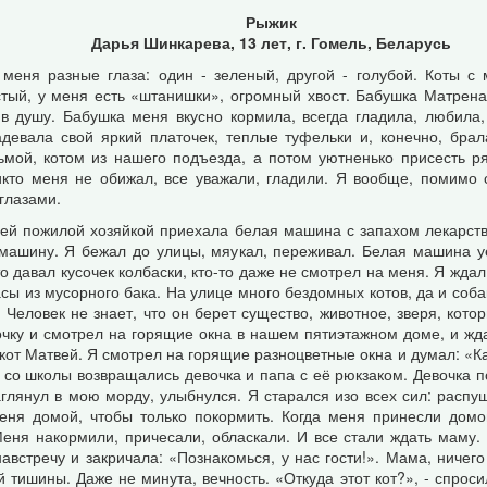
Рыжик
Дарья Шинкарева, 13 лет, г. Гомель, Беларусь
меня разные глаза: один - зеленый, другой - голубой. Коты с
тый, у меня есть «штанишки», огромный хвост. Бабушка Матрена
в душу. Бабушка меня вкусно кормила, всегда гладила, любила
адевала свой яркий платочек, теплые туфельки и, конечно, брал
зьмой, котом из нашего подъезда, а потом уютненько присесть 
Никто меня не обижал, все уважали, гладили. Я вообще, помимо 
глазами.
моей пожилой хозяйкой приехала белая машина с запахом лекарст
машину. Я бежал до улицы, мяукал, переживал. Белая машина у
то давал кусочек колбаски, кто-то даже не смотрел на меня. Я жда
асы из мусорного бака. На улице много бездомных котов, да и соба
Человек не знает, что он берет существо, животное, зверя, кото
чку и смотрел на горящие окна в нашем пятиэтажном доме, и ждал
кот Матвей. Я смотрел на горящие разноцветные окна и думал: «Ка
со школы возвращались девочка и папа с её рюкзаком. Девочка по
лянул в мою морду, улыбнулся. Я старался изо всех сил: распуши
еня домой, чтобы только покормить. Когда меня принесли домой
ня накормили, причесали, обласкали. И все стали ждать маму. С
встречу и закричала: «Познакомься, у нас гости!». Мама, ничего
тишины. Даже не минута, вечность. «Откуда этот кот?», - спроси