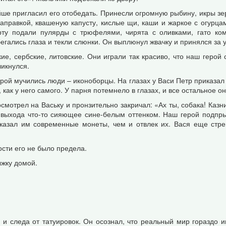
ше пригласил его отобедать. Принесли огромную рыбину, икры зерн
заправкой, квашеную капусту, кислые щи, каши и жаркое с огурц
ерту подали пулярды с трюфелями, чирята с оливками, гато ко
егались глаза и текли слюнки. Он выплюнул жвачку и принялся за 
ие, сербские, литовские. Они играли так красиво, что наш герой
ликнулся.
орой мучились люди – иконоборцы. На глазах у Васи Петр приказал 
 как у него самого. У парня потемнело в глазах, и все остальное он 
мотрел на Ваську и пронзительно закричал: «Ах ты, собака! Казн
 выхода что-то сияющее сине-белым оттенком. Наш герой подпрыг
казал им современные монеты, чем и отвлек их. Вася еще стре
ости его не было предела.
жку домой.
 и следа от татуировок. Он осознал, что реальный мир гораздо и