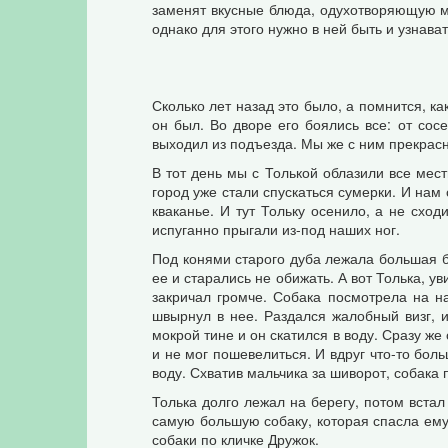
заменят вкусные блюда, одухотворяющую му
однако для этого нужно в ней быть и узнават
Сколько лет назад это было, а помнится, к
он был. Во дворе его боялись все: от сос
выходил из подъезда. Мы же с ним прекрас
В тот день мы с Толькой облазили все мес
город уже стали спускаться сумерки. И нам
кваканье. И тут Тольку осенило, а не сход
испуганно прыгали из-под наших ног.
Под конями старого дуба лежала большая 
ее и старались не обижать. А вот Толька, ув
закричал громче. Собака посмотрела на на
швырнул в нее. Раздался жалобный визг, и
мокрой тине и он скатился в воду. Сразу же
и не мог пошевелиться. И вдруг что-то бол
воду. Схватив мальчика за шиворот, собака 
Толька долго лежал на берегу, потом встал
самую большую собаку, которая спасла ему
собаки по кличке Дружок.