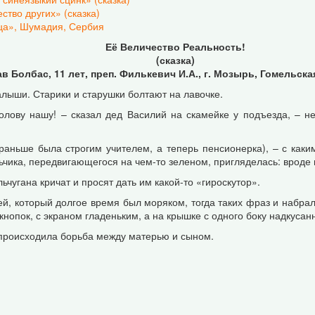
ство других» (сказка)
ца», Шумадия, Сербия
Её Величество Реальность!
(сказка)
в Болбас, 11 лет, преп. Филькевич И.А., г. Мозырь, Гомельска
лыши. Старики и старушки болтают на лавочке.
голову нашу! – сказал дед Василий на скамейке у подъезда, – не
раньше была строгим учителем, а теперь пенсионерка), – с каки
ьчика, передвигающегося на чем-то зеленом, пригляделась: вроде 
льчугана кричат и просят дать им какой-то «гироскутор».
ей, который долгое время был моряком, тогда таких фраз и набралс
кнопок, с экраном гладеньким, а на крышке с одного боку надкусан
ь происходила борьба между матерью и сыном.