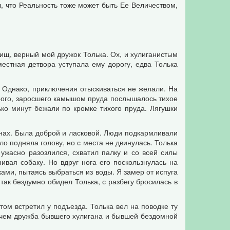
 что Реальность тоже может быть Ее Величеством,
рищ, верный мой дружок Толька. Ох, и хулиганистым
местная детвора уступала ему дорогу, едва Толька
. Однако, приключения отыскиваться не желали. На
тарого, заросшего камышом пруда послышалось тихое
ько минут бежали по кромке тихого пруда. Лягушки
нах. Была доброй и ласковой. Люди подкармливали
ало подняла голову, но с места не двинулась. Толька
ужасно разозлился, схватил палку и со всей силы
ивая собаку. Но вдруг нога его поскользнулась на
ками, пытаясь выбраться из воды. Я замер от испуга
так бездумно обидел Толька, с разбегу бросилась в
том встретил у подъезда. Толька вел на поводке ту
, чем дружба бывшего хулигана и бывшей бездомной