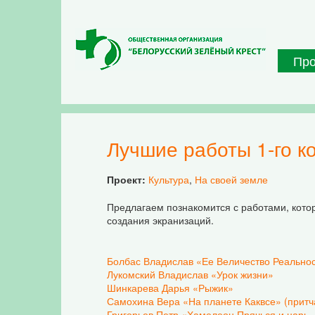
Перейти к основному содержанию
Пр
Лучшие работы 1-го 
Проект:
Культура
,
На своей земле
Предлагаем познакомится с работами, кото
создания экранизаций.
Болбас Владислав «Ее Величество Реальност
Лукомский Владислав «Урок жизни»
Шинкарева Дарья «Рыжик»
Самохина Вера «На планете Каквсе» (притч
Григорьев Петр «Хамелеон Прячься и царь -