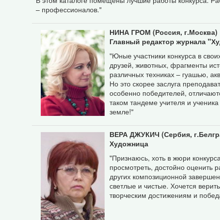
В этом каталоге помещены лучшие работы конкурса. Раб
– профессионалов."
НИНА
ГРОМ
(Россия, г.Москва)
Главный редактор журнала "Х
"Юные участники конкурса в свои
друзей, животных, фрагменты ист
различных техниках – гуашью, ак
Но это скорее заслуга преподава
особенно победителей, отличают
таком тандеме учителя и ученика
земле!"
ВЕРА
ДЖУКИЧ
(Сербия, г.Белгр
Художница
"Признаюсь, хоть в жюри конкурса
просмотреть, достойно оценить р
других композиционной завершен
светлые и чистые. Хочется верить
творческим достижениям и победа