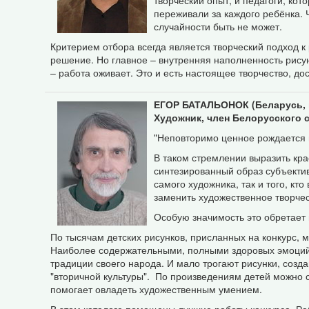
творческий опыт, и педагоги, кот
переживали за каждого ребёнка. 
случайности быть не может.
Критерием отбора всегда является творческий подход к
решение. Но главное – внутренняя наполненность рисунк
– работа оживает. Это и есть настоящее творчество, до
ЕГОР
БАТАЛЬОНОК
(Беларусь, 
Художник, член Белорусского 
"Неповторимо ценное рождается в
В таком стремлении выразить крас
синтезированный образ субъектив
самого художника, так и того, кт
заменить художественное творчес
Особую значимость это обретает 
По тысячам детских рисунков, присланных на конкурс, м
Наиболее содержательными, полными здоровых эмоций я
традиции своего народа. И мало трогают рисунки, созда
"вторичной культуры". По произведениям детей можно су
помогает овладеть художественным умением.