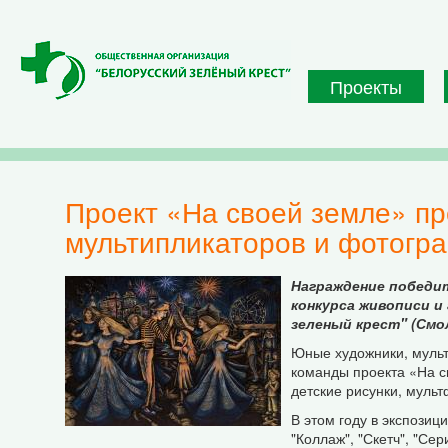
Перейти к основному содержанию
Проекты
Проект «На своей земле» презентует работы юных художников,
мультипликаторов и фотогр
Награждение победи
конкурса живописи и
зеленый крест" (Смол
Юные художники, мульт
команды проекта «На с
детские рисунки, мульт
В этом году в экспозиц
"Коллаж", "Скетч", "Се