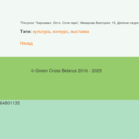
*Рисунок: "Карнавал. Лето. Сочи парк", Макарова Виктория, 15, Диплом лаур
Тэги:
культура
,
конкурс
,
выставка
Назад
© Green Cross Belarus 2016 - 2025
64801135