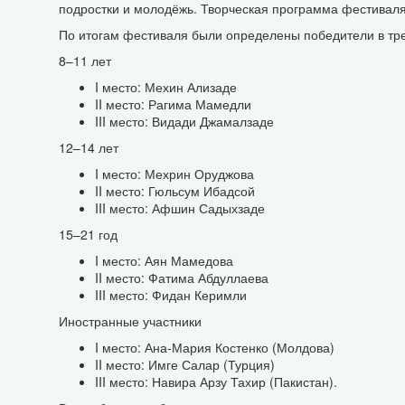
подростки и молодёжь. Творческая программа фестивал
По итогам фестиваля были определены победители в тре
8–11 лет
I место: Мехин Ализаде
II место: Рагима Мамедли
III место: Видади Джамалзаде
12–14 лет
I место: Мехрин Оруджова
II место: Гюльсум Ибадсой
III место: Афшин Садыхзаде
15–21 год
I место: Аян Мамедова
II место: Фатима Абдуллаева
III место: Фидан Керимли
Иностранные участники
I место: Ана-Мария Костенко (Молдова)
II место: Имге Салар (Турция)
III место: Навира Арзу Тахир (Пакистан).