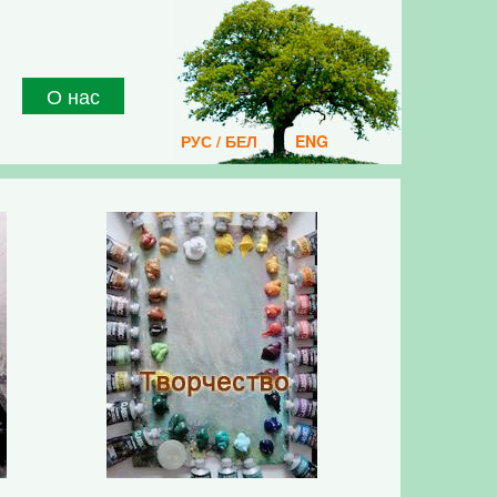
О нас
РУС / БЕЛ
ENG