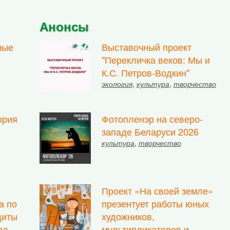
Анонсы
ные
Выставочный проект
"Перекличка веков: Мы и
К.С. Петров-Водкин"
экология
,
культура
,
творчество
ория
Фотопленэр на северо-
западе Беларуси 2026
культура
,
творчество
Проект «На своей земле»
а по
презентует работы юных
щиты
художников,
ва
мультипликаторов и