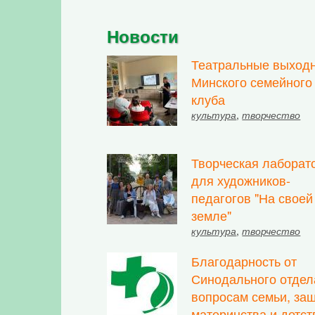
Новости
Театральные выход
Минского семейного
клуба
культура
,
творчество
Творческая лаборат
для художников-
педагогов "На своей
земле"
культура
,
творчество
Благодарность от
Синодального отдел
вопросам семьи, за
материнства и детст