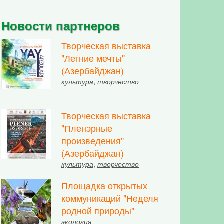
Новости партнеров
Творческая выставка
"Летние мечты"
(Азербайджан)
культура
,
творчество
Творческая выставка
"Пленэрные
произведения"
(Азербайджан)
культура
,
творчество
Площадка открытых
коммуникаций "Неделя
родной природы"
экология