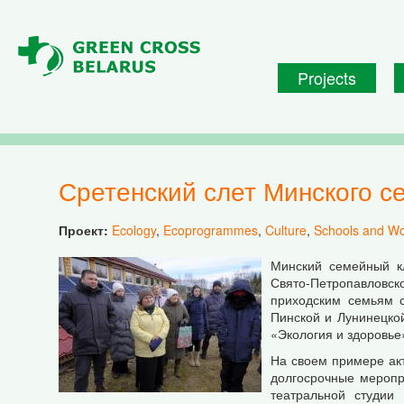
Skip to main content
Projects
Сретенский слет Минского с
Проект:
Ecology
,
Ecoprogrammes
,
Culture
,
Schools and W
Минский семейный к
Свято-Петропавловско
приходским семьям с
Пинской и Лунинецкой
«Экология и здоровье
На своем примере акт
долгосрочные меропр
театральной студии