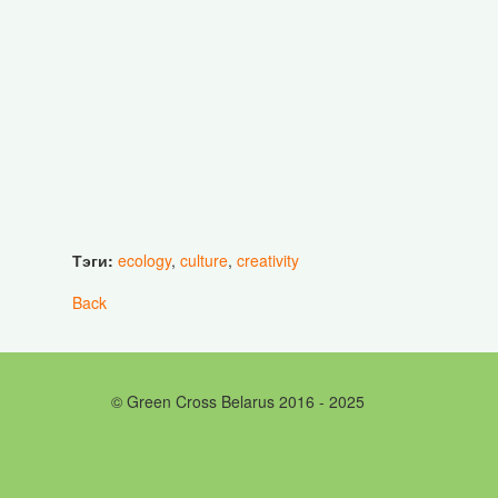
Тэги:
ecology
,
culture
,
creativity
Back
© Green Cross Belarus 2016 - 2025