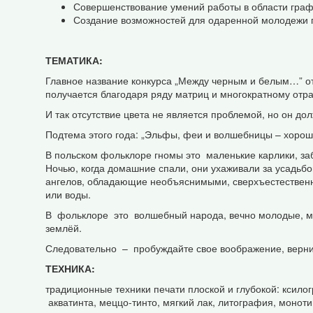
Совершенствование умений работы в области граф
Создание возможностей для одаренной молодежи п
ТЕМАТИКА
:
Главное название конкурса „Между черным и белым…” от
получается благодаря ряду матриц и многократному отр
И так отсутствие цвета не является проблемой, но он д
Подтема этого года: „Эльфы, феи и волшебницы – хороши
В польском фольклоре гномы это маленькие карлики, за
Ночью, когда домашние спали, они ухаживали за усадьбо
ангелов, обладающие необъяснимыми, сверхъестественны
или воды.
В фольклоре это волшебный народа, вечно молодые, мож
землёй.
Следовательно – пробуждайте свое воображение, верни
ТЕХНИКА:
традиционные техники печати плоской и глубокой: ксилог
акватинта, меццо-тинто, мягкий лак, литография, монот