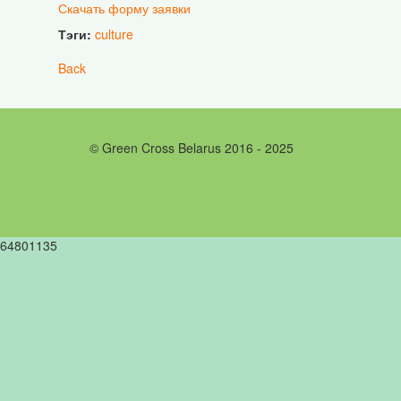
Скачать форму заявки
Тэги:
culture
Back
© Green Cross Belarus 2016 - 2025
64801135