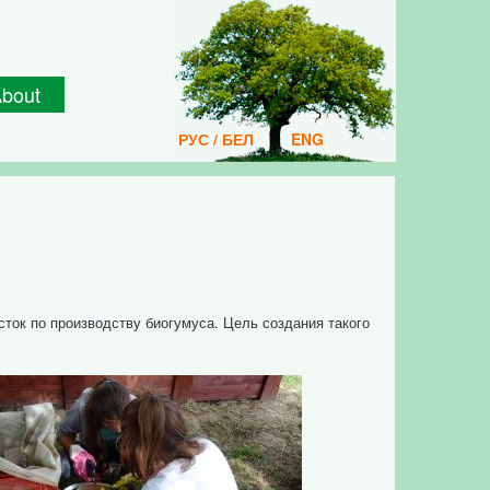
bout
РУС / БЕЛ
ENG
ток по производству биогумуса. Цель создания такого