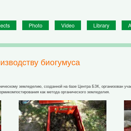
jects
Photo
Video
Library
A
оизводству биогумуса
ическому земледелию, созданной на базе Центра БЗК, организован учас
вермикомпостирования как метода органического земледелия.