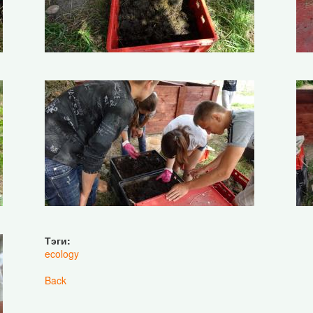
Тэги:
ecology
Back