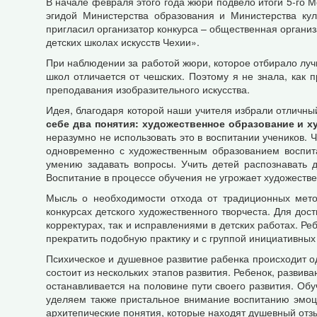
В начале февраля этого года жюри подвело итоги 5-го 
эгидой Министерства образования и Министерства ку
пригласил организатор конкурса – общественная организ
детских школах искусств Чехии».
При наблюдении за работой жюри, которое отбирало лучш
школ отличается от чешских. Поэтому я не знала, как
преподавания изобразительного искусства.
Идея, благодаря которой наши учителя избрали отличны
себе два понятия: художественное образование и х
неразумно не использовать это в воспитании учеников. 
одновременно с художественным образованием воспит
умению задавать вопросы. Учить детей распознавать 
Воспитание в процессе обучения не угрожает художеств
Мысль о необходимости отхода от традиционных мето
конкурсах детского художественного творчеста. Для до
корректурах, так и исправлениями в детских работах. Р
прекратить подобную практику и с группой инициативных
Психическое и душевное развитие рабенка происходит о
состоит из нескольких этапов развития. Ребенок, развив
останавливается на половине пути своего развития. Об
уделяем также пристальное внимание воспитанию эмоци
архитепические понятия, которые находят душевный отзы