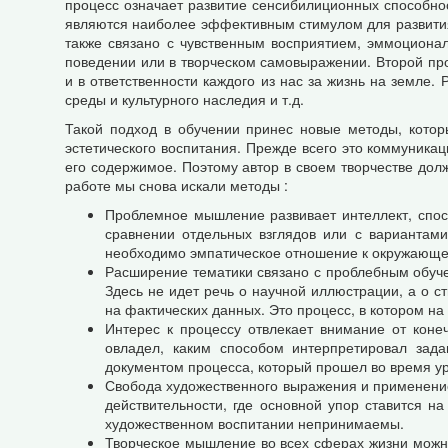
процесс означает развитие сенсибилиционных способнос
являются наиболее эффективным стимулом для развития
также связано с чувственным восприятием, эммоциона
поведении или в творческом самовыражении. Второй про
и в ответственности каждого из нас за жизнь на земле
среды и культурного наследия и т.д.
Такой подход в обучении принес новые методы, котор
эстетического воспитания. Прежде всего это коммуника
его содержимое. Поэтому автор в своем творчестве дол
работе мы снова искали методы :
Проблемное мышление развивает интеллект, спос
сравнении отдельных взглядов или с вариантами
необходимо эмпатическое отношение к окружающе
Расширение тематики связано с проблебным обучен
Здесь не идет речь о научной иллюстрации, а о 
на фактических данных. Это процесс, в котором на
Интерес к процессу отвлекает внимание от конеч
овладел, каким способом интерпретировал зада
документом процесса, который прошел во время ур
Свобода художественного выражения и применение
действительности, где основной упор ставится н
художественном воспитании непринимаемы.
Творческое мышление во всех сферах жизни можно