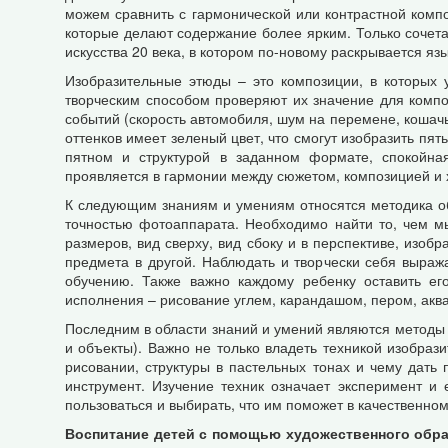
можем сравнить с гармонической или контрастной комп
которые делают содержание более ярким. Только сочета
искусства 20 века, в котором по-новому раскрывается яз
Изобразительные этюды – это композиции, в которых 
творческим способом проверяют их значение для комп
событий (скорость автомобиля, шум на перемене, кошачье
оттенков имеет зеленый цвет, что смогут изобразить пя
пятном и структурой в заданном формате, спокойная
проявляется в гармонии между сюжетом, композицией и 
К следующим знаниям и умениям относятся методика о
точностью фотоаппарата. Необходимо найти то, чем мы
размеров, вид сверху, вид сбоку и в перспективе, изоб
предмета в другой. Наблюдать и творчески себя выраж
обучению. Также важно каждому ребенку оставить ег
исполнения – рисование углем, карандашом, пером, акв
Последним в области знаний и умений являются методы 
и объекты). Важно не только владеть техникой изобрази
рисовании, структуры в пастельных тонах и чему дать 
инструмент. Изучение техник означает эксперимент и
пользоваться и выбирать, что им поможет в качественн
Воспитание детей с помощью художественного обр