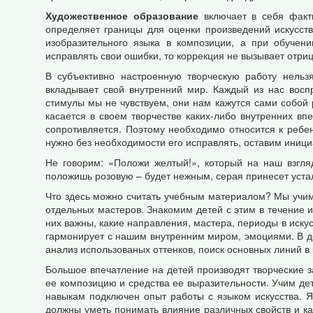
Художественное образование
включает в себя факт
определяет границы для оценки произведений искусств
изобразительного языка в композиции, а при обучен
исправлять свои ошибки, то коррекция не вызывает отр
В субъективно настроенную творческую работу нельз
вкладывает свой внутренний мир. Каждый из нас вос
стимулы мы не чувствуем, они нам кажутся сами собой 
касается в своем творчестве каких-либо внутренних вп
сопротивляется. Поэтому необходимо относится к ребен
нужно без необходимости его исправлять, оставим иници
Не говорим: «Положи желтый!», который на наш взгля
положишь розовую – будет нежным, серая принесет устал
Что здесь можно считать учебным материалом? Мы учим 
отдельных мастеров. Знакомим детей с этим в течение и
них важны, какие направления, мастера, периоды в искус
гармонирует с нашим внутренним миром, эмоциями. В де
анализ использованых оттенков, поиск основных линий в
Большое впечатление на детей производят творческие за
ее композицию и средства ее выразительности. Учим дет
навыкам подключен опыт работы с языком искусства. Яз
должны уметь понимать влияние различных свойств и ка